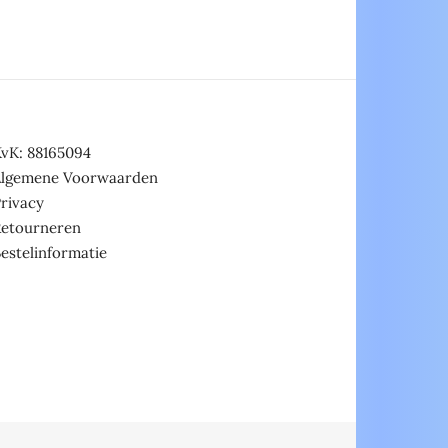
vK: 88165094
Algemene Voorwaarden
rivacy
Retourneren
estelinformatie