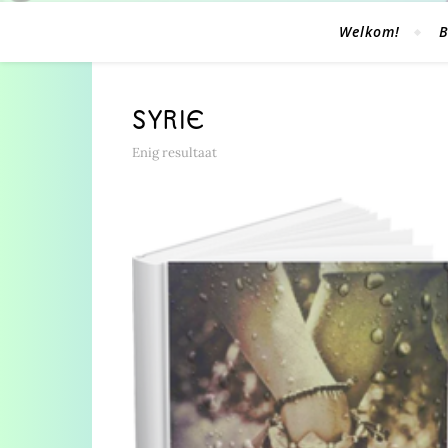
Welkom!
B
SYRIE
Enig resultaat