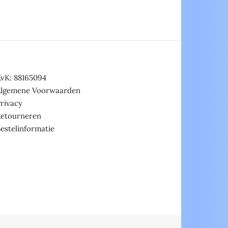
vK: 88165094
Algemene Voorwaarden
rivacy
Retourneren
estelinformatie