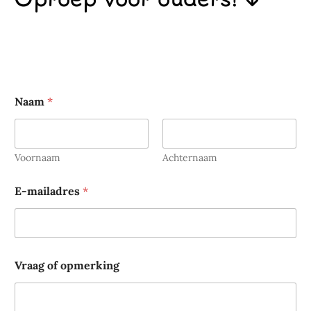
o
Naam
*
f
V
r
a
a
Voornaam
Achternaam
g
o
E-mailadres
*
f
Vraag of opmerking