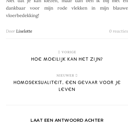
Niet dat je kan kiezen, maar dan ben ik blij met en
dankbaar voor mijn rode vlekken in mijn blauwe
vloerbedekking!
Door
Liselotte
0 reacties
VORIGE
HOE MOEILIJK KAN HET ZIJN?
NIEUWER
HOMOSEKSUALITEIT, EEN GEVAAR VOOR JE
LEVEN
LAAT EEN ANTWOORD ACHTER