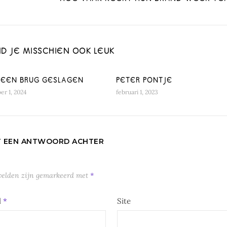
ND JE MISSCHIEN OOK LEUK
S EEN BRUG GESLAGEN
PETER PONTJE
r 1, 2024
februari 1, 2023
T EEN ANTWOORD ACHTER
 velden zijn gemarkeerd met
*
l
*
Site