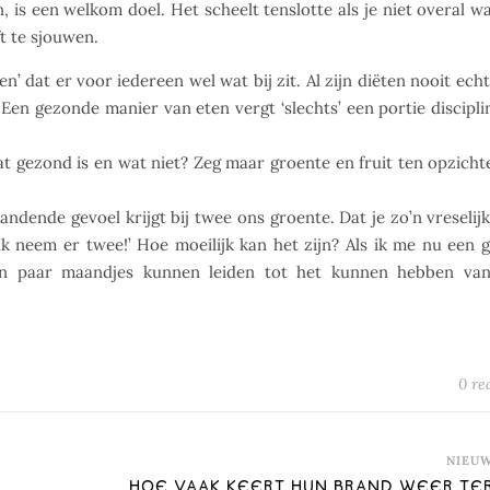
n, is een welkom doel. Het scheelt tenslotte als je niet overal wa
ft te sjouwen.
en’ dat er voor iedereen wel wat bij zit. Al zijn diëten nooit ech
. Een gezonde manier van eten vergt ‘slechts’ een portie discipli
 gezond is en wat niet? Zeg maar groente en fruit ten opzicht
tandende gevoel krijgt bij twee ons groente. Dat je zo’n vreselijk
k neem er twee!’ Hoe moeilijk kan het zijn? Als ik me nu een 
en paar maandjes kunnen leiden tot het kunnen hebben va
0 re
NIEU
HOE VAAK KEERT HUN BRAND WEER TE