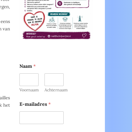
rgen,
 eens
n van
Naam
*
Voornaam
Achternaam
illes
E-mailadres
*
k het
*