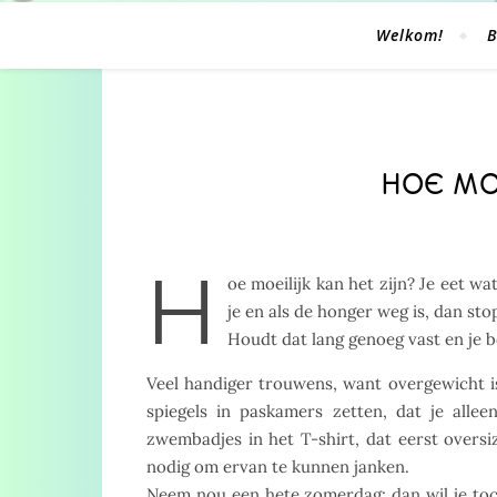
Welkom!
B
HOE MOE
H
oe moeilijk kan het zijn? Je eet wa
je en als de honger weg is, dan sto
Houdt dat lang genoeg vast en je 
Veel handiger trouwens, want overgewicht is
spiegels in paskamers zetten, dat je alle
zwembadjes in het T-shirt, dat eerst oversi
nodig om ervan te kunnen janken.
Neem nou een hete zomerdag; dan wil je toch