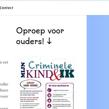
Contact
Oproep voor
ouders! ↓
an eet
zulke
lbare
 voor
 voor