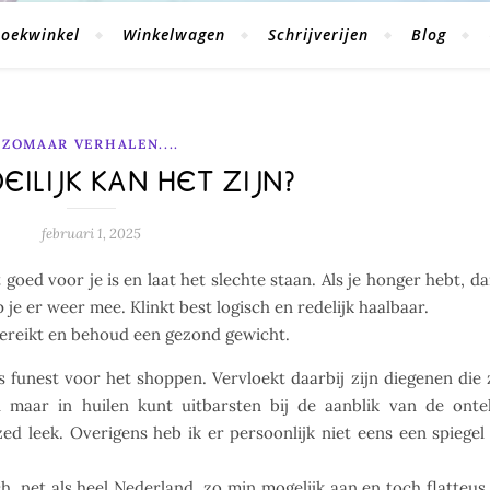
oekwinkel
Winkelwagen
Schrijverijen
Blog
ZOMAAR VERHALEN....
ILIJK KAN HET ZIJN?
februari 1, 2025
t goed voor je is en laat het slechte staan. Als je honger hebt, d
p je er weer mee. Klinkt best logisch en redelijk haalbaar.
bereikt en behoud een gezond gewicht.
 funest voor het shoppen. Vervloekt daarbij zijn diegenen die 
en maar in huilen kunt uitbarsten bij de aanblik van de onte
zed leek. Overigens heb ik er persoonlijk niet eens een spiegel
, net als heel Nederland, zo min mogelijk aan en toch flatteus