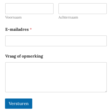
Voornaam
Achternaam
E-mailadres
*
N
Vraag of opmerking
a
a
m
*
o
p
m
e
r
k
Versturen
i
n