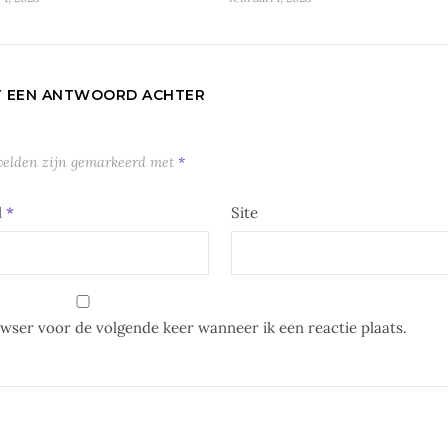
T EEN ANTWOORD ACHTER
 velden zijn gemarkeerd met
*
l
*
Site
owser voor de volgende keer wanneer ik een reactie plaats.