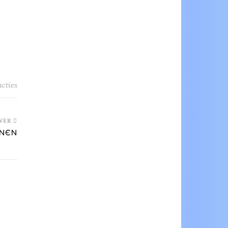
acties
WER
ANEN