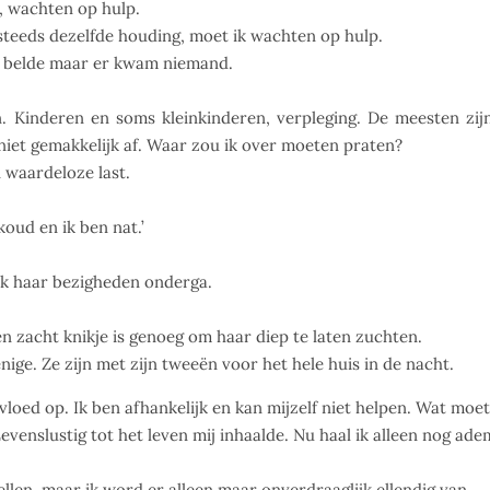
en, wachten op hulp.
 steeds dezelfde houding, moet ik wachten op hulp.
 Ik belde maar er kwam niemand.
Kinderen en soms kleinkinderen, verpleging. De meesten zijn 
 niet gemakkelijk af. Waar zou ik over moeten praten?
 waardeloze last.
koud en ik ben nat.’
 ik haar bezigheden onderga.
Een zacht knikje is genoeg om haar diep te laten zuchten.
enige. Ze zijn met zijn tweeën voor het hele huis in de nacht.
nvloed op. Ik ben afhankelijk en kan mijzelf niet helpen. Wat moe
venslustig tot het leven mij inhaalde. Nu haal ik alleen nog ade
ellen, maar ik word er alleen maar onverdraaglijk ellendig van.