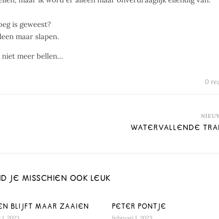
oeg is geweest?
lleen maar slapen.
il niet meer bellen…
0 re
NIEU
WATERVALLENDE TR
ND JE MISSCHIEN OOK LEUK
EN BLIJFT MAAR ZAAIEN
PETER PONTJE
 1, 2023
februari 1, 2023