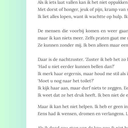
Als ik iets laat vallen kan ik het niet oppakk
Met dorst of honger, jeuk of pijn, kramp van
Ik liet alles lopen, want ik wachtte op hulp.
De mensen die voorbij komen en weer gaan. 
maar ik kan niets meer. Zelfs praten gaat me
Ze kunnen zonder mij. Ik ben alleen maar een
Daar is de nachtzuster. ‘Zuster ik heb het zo 
‘Had u niet eerder kunnen bellen dan?’
Ik merk haar ergernis, maar houd me stil als
‘Moet u nog naar het toilet?’
Ik kijk haar aan, maar durf niets te zeggen. 
Ik weet dat ze het druk heeft. Ik ben niet de 
Maar ik kan het niet helpen. Ik heb er geen i
Eens had ik wensen, dromen en verlangens. Le
Als ik dood zou gaan van de kou zou ik niet b