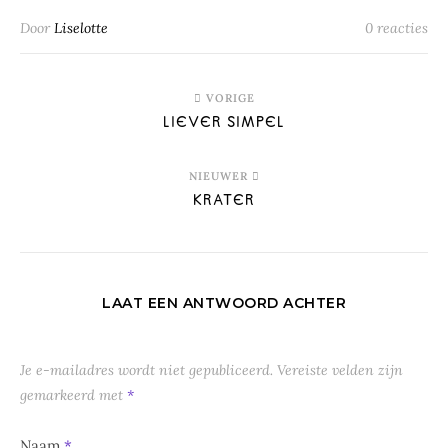
Door
Liselotte
0 reacties
VORIGE
LIEVER SIMPEL
NIEUWER
KRATER
LAAT EEN ANTWOORD ACHTER
Je e-mailadres wordt niet gepubliceerd.
Vereiste velden zijn
gemarkeerd met
*
Naam
*