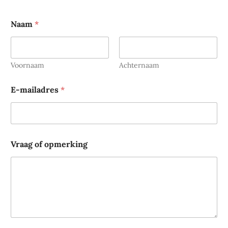
Naam
*
Voornaam
Achternaam
E
E-mailadres
*
-
m
a
i
l
a
Vraag of opmerking
d
r
e
s
o
p
m
e
r