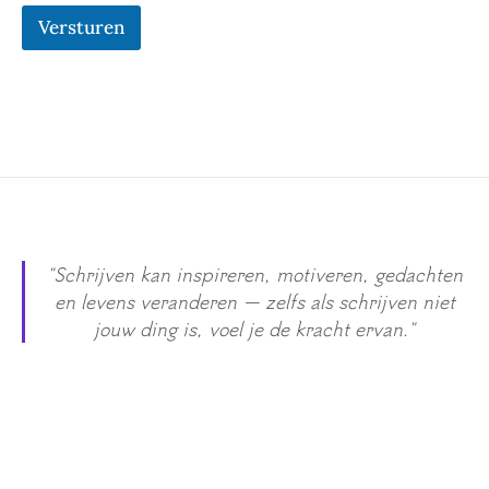
k
Versturen
i
n
g
o
f
"Schrijven kan inspireren, motiveren, gedachten
en levens veranderen — zelfs als schrijven niet
jouw ding is, voel je de kracht ervan."