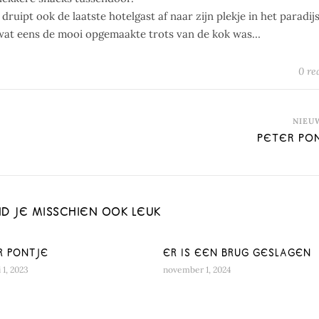
druipt ook de laatste hotelgast af naar zijn plekje in het paradijs
wat eens de mooi opgemaakte trots van de kok was…
0 re
NIEU
PETER PO
ND JE MISSCHIEN OOK LEUK
R PONTJE
ER IS EEN BRUG GESLAGEN
 1, 2023
november 1, 2024