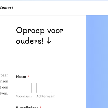
Contact
Oproep voor
ouders! ↓
 paar
Naam
*
ensen
t een
lven,
Voornaam
Achternaam
E-mailadres
*