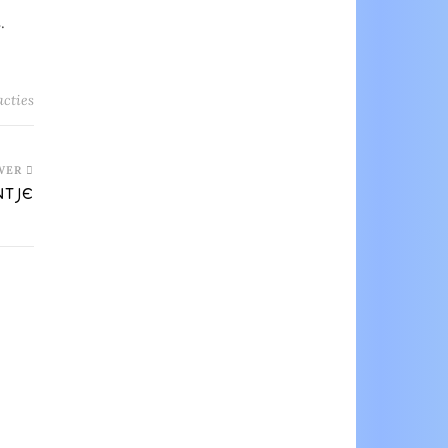
.
acties
WER
NTJE