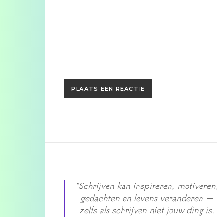
"Schrijven kan inspireren, motiveren
gedachten en levens veranderen —
zelfs als schrijven niet jouw ding is,