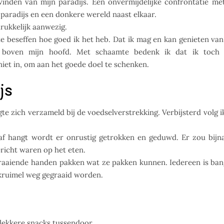
vinden van mijn paradijs. Een onvermijdelijke confrontatie me
 paradijs en een donkere wereld naast elkaar.
drukkelijk aanwezig.
te beseffen hoe goed ik het heb. Dat ik mag en kan genieten van
k boven mijn hoofd. Met schaamte bedenk ik dat ik toch
niet in, om aan het goede doel te schenken.
js
e zich verzameld bij de voedselverstrekking. Verbijsterd volg i
af hangt wordt er onrustig getrokken en geduwd. Er zou bijn
ericht waren op het eten.
 graaiende handen pakken wat ze pakken kunnen. Iedereen is ba
e kruimel weg gegraaid worden.
 lekke
re snacks tussendoor.