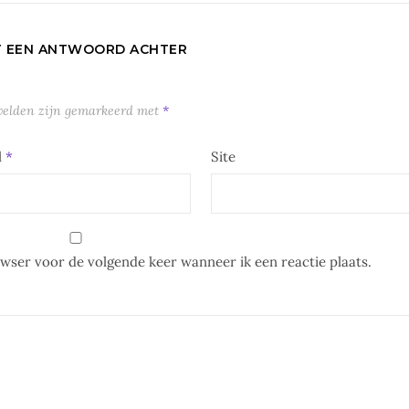
T EEN ANTWOORD ACHTER
 velden zijn gemarkeerd met
*
l
*
Site
owser voor de volgende keer wanneer ik een reactie plaats.