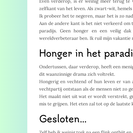
Even verderop, is er weinig meer terug te 
zelfkant van het leven. Als zwart-wit, hemels
Ik probeer het te negeren, maar het is zo na
Aan de andere kant is het niet verkeerd om 
paradijs. Geen honger en een veilig da
wereldverbeteraar ben. Ik ruil mijn vakantie 
Honger in het paradi
Ondertussen, daar verderop, heeft een menigt
dit waanzinnige drama zich voltrekt.
Hongerig en vechtend of hun leven er van 
vechtpartij ontstaan als de mensen niet zo g
Het maakt niet uit wat er wordt verstrekt,
mis te grijpen. Het eten zal tot op de laatst
Gesloten…
Zelf heb ik weinig trek na een flink ontbijt en