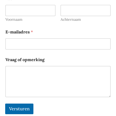
Voornaam
Achternaam
E
E-mailadres
*
-
m
a
i
l
a
Vraag of opmerking
d
r
e
s
o
f
*
Versturen