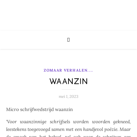
ZOMAAR VERHALEN....
WAANZIN
mei 1, 2023
Micro schrijfwedstrijd waanzin
‘
Voor waanzinnige schrijfsels worden woorden gekneed,
leestekens toegevoegd samen met een handjevol poëzie. Maar
de smaak van het baksel, zal ook voor de schrijver een