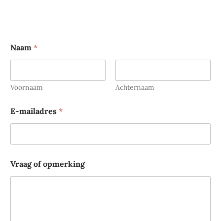
Naam
*
Voornaam
Achternaam
E-mailadres
*
V
Vraag of opmerking
r
a
a
g
o
p