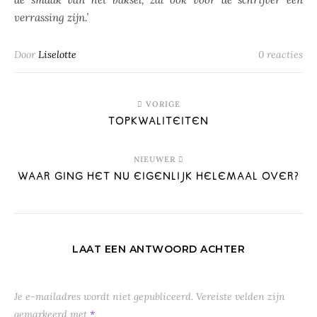
verrassing zijn.’
Door
Liselotte
0 reacties
VORIGE
TOPKWALITEITEN
NIEUWER
WAAR GING HET NU EIGENLIJK HELEMAAL OVER?
LAAT EEN ANTWOORD ACHTER
Je e-mailadres wordt niet gepubliceerd.
Vereiste velden zijn
gemarkeerd met
*