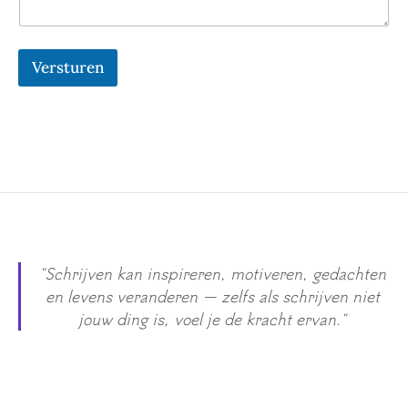
m
e
r
k
Versturen
i
n
g
E
-
m
a
i
l
a
d
r
"Schrijven kan inspireren, motiveren, gedachten
e
en levens veranderen — zelfs als schrijven niet
s
jouw ding is, voel je de kracht ervan."