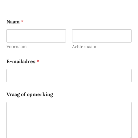
Naam
*
Voornaam
Achternaam
E-mailadres
*
o
Vraag of opmerking
p
m
e
r
k
i
n
g