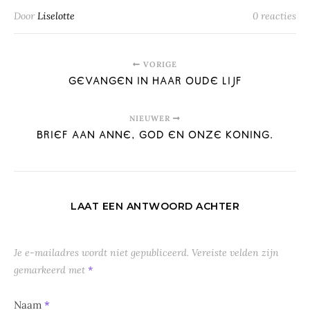
Door
Liselotte
0 reacties
VORIGE
GEVANGEN IN HAAR OUDE LIJF
NIEUWER
BRIEF AAN ANNE, GOD EN ONZE KONING.
LAAT EEN ANTWOORD ACHTER
Je e-mailadres wordt niet gepubliceerd.
Vereiste velden zijn
gemarkeerd met
*
Naam
*