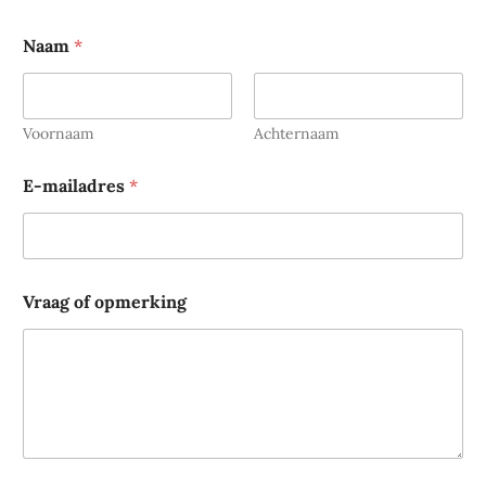
Naam
*
Voornaam
Achternaam
E-mailadres
*
o
Vraag of opmerking
f
o
f
o
p
m
e
r
k